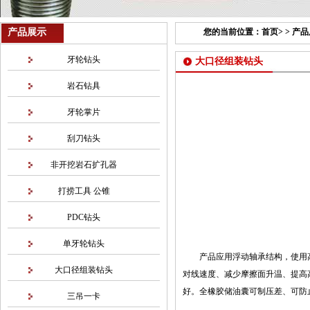
产品展示
您的当前位置：
首页
> >
产品
牙轮钻头
大口径组装钻头
岩石钻具
牙轮掌片
刮刀钻头
非开挖岩石扩孔器
打捞工具 公锥
PDC钻头
单牙轮钻头
产品应用浮动轴承结构，使用
大口径组装钻头
对线速度、减少摩擦面升温、提高
好。全橡胶储油囊可制压差、可防
三吊一卡