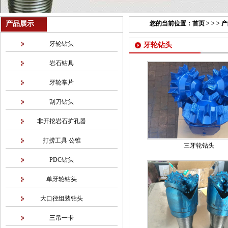
产品展示
您的当前位置：
首页
> > >
产
牙轮钻头
牙轮钻头
岩石钻具
牙轮掌片
刮刀钻头
非开挖岩石扩孔器
打捞工具 公锥
三牙轮钻头
PDC钻头
单牙轮钻头
大口径组装钻头
三吊一卡