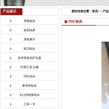
产品展示
您的当前位置：
首页
> >
产品
牙轮钻头
PDC钻头
岩石钻具
牙轮掌片
刮刀钻头
非开挖岩石扩孔器
打捞工具 公锥
PDC钻头
单牙轮钻头
大口径组装钻头
三吊一卡