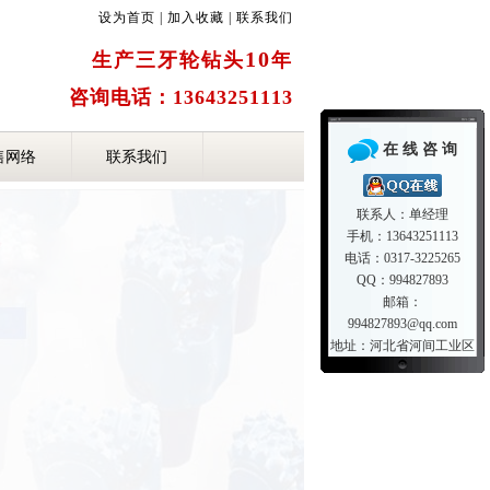
设为首页
|
加入收藏
|
联系我们
10
生产三牙轮钻头
年
咨询电话：13643251113
在 线 咨 询
售网络
联系我们
联系人：单经理
手机：13643251113
电话：0317-3225265
QQ：994827893
邮箱：
994827893@qq.com
地址：河北省河间工业区