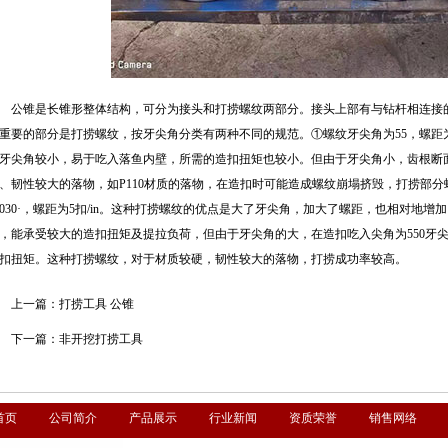
公锥是长锥形整体结构，可分为接头和打捞螺纹两部分。接头上部有与钻杆相连接
重要的部分是打捞螺纹，按牙尖角分类有两种不同的规范。①螺纹牙尖角为55，螺距为
牙尖角较小，易于吃入落鱼内壁，所需的造扣扭矩也较小。但由于牙尖角小，齿根断
、韧性较大的落物，如P110材质的落物，在造扣时可能造成螺纹崩塌挤毁，打捞部
9030·，螺距为5扣/in。这种打捞螺纹的优点是大了牙尖角，加大了螺距，也相对地
，能承受较大的造扣扭矩及提拉负荷，但由于牙尖角的大，在造扣吃入尖角为550牙
扣扭矩。这种打捞螺纹，对于材质较硬，韧性较大的落物，打捞成功率较高。
上一篇：
打捞工具 公锥
下一篇：
非开挖打捞工具
首页
公司简介
产品展示
行业新闻
资质荣誉
销售网络