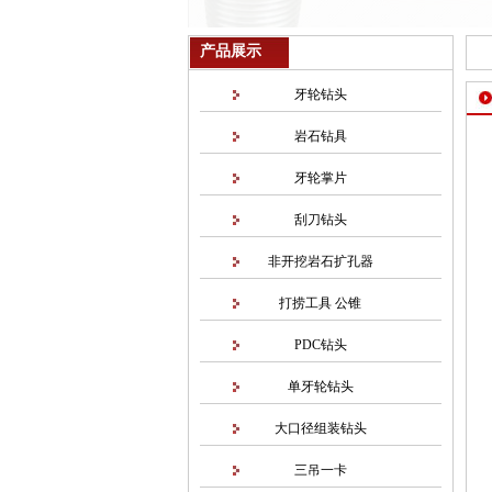
产品展示
牙轮钻头
岩石钻具
牙轮掌片
刮刀钻头
非开挖岩石扩孔器
打捞工具 公锥
PDC钻头
单牙轮钻头
大口径组装钻头
三吊一卡