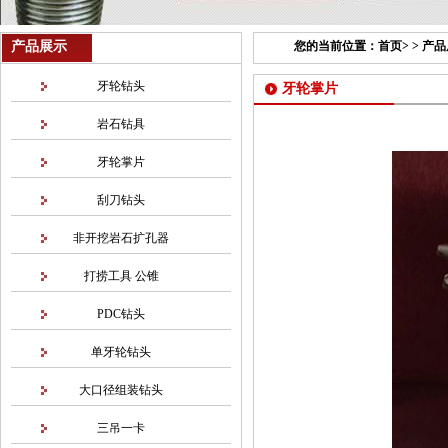
产品展示
您的当前位置：
首页
> >
产品
牙轮钻头
牙轮掌片
岩石钻具
牙轮掌片
刮刀钻头
非开挖岩石扩孔器
打捞工具 公锥
PDC钻头
单牙轮钻头
大口径组装钻头
三吊一卡