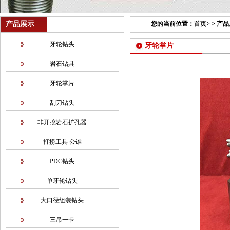
产品展示
您的当前位置：
首页
> >
产品
牙轮钻头
牙轮掌片
岩石钻具
牙轮掌片
刮刀钻头
非开挖岩石扩孔器
打捞工具 公锥
PDC钻头
单牙轮钻头
大口径组装钻头
三吊一卡