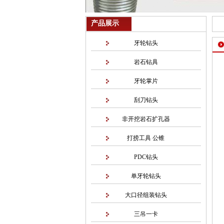
产品展示
牙轮钻头
岩石钻具
牙轮掌片
刮刀钻头
非开挖岩石扩孔器
打捞工具 公锥
PDC钻头
单牙轮钻头
大口径组装钻头
三吊一卡