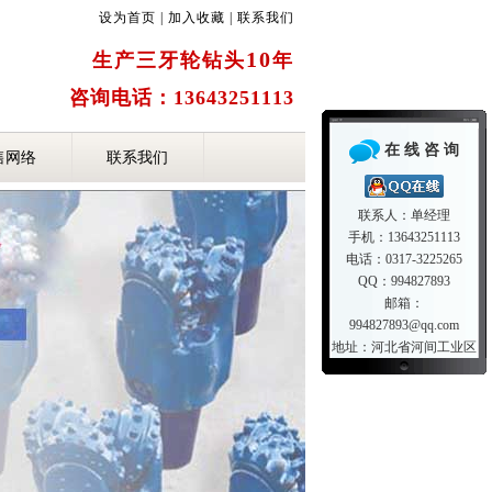
设为首页
|
加入收藏
|
联系我们
10
生产三牙轮钻头
年
咨询电话：13643251113
在 线 咨 询
售网络
联系我们
联系人：单经理
手机：13643251113
电话：0317-3225265
QQ：994827893
邮箱：
994827893@qq.com
地址：河北省河间工业区