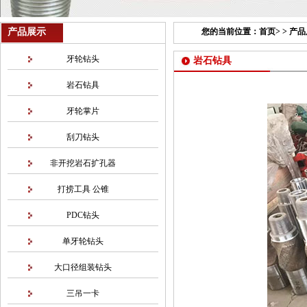
产品展示
您的当前位置：
首页
> >
产品
牙轮钻头
岩石钻具
岩石钻具
牙轮掌片
刮刀钻头
非开挖岩石扩孔器
打捞工具 公锥
PDC钻头
单牙轮钻头
大口径组装钻头
三吊一卡