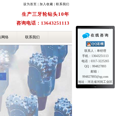
设为首页
|
加入收藏
|
联系我们
10
生产三牙轮钻头
年
咨询电话：13643251113
在 线 咨 询
售网络
联系我们
联系人：单经理
手机：13643251113
电话：0317-3225265
QQ：994827893
邮箱：
994827893@qq.com
地址：河北省河间工业区