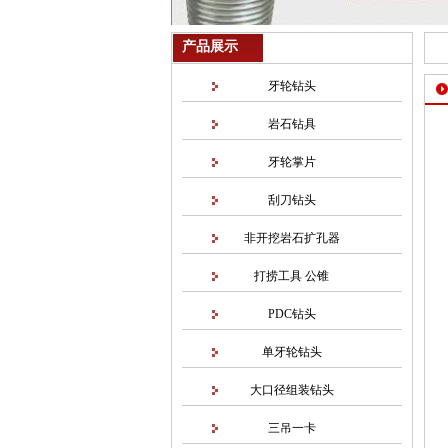
产品展示
牙轮钻头
岩石钻具
牙轮掌片
刮刀钻头
非开挖岩石扩孔器
打捞工具 公锥
PDC钻头
单牙轮钻头
大口径组装钻头
三吊一卡