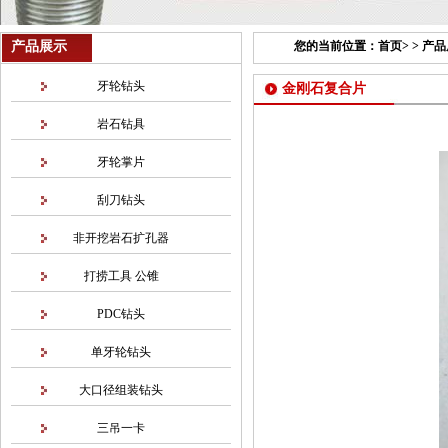
产品展示
您的当前位置：
首页
> >
产品
牙轮钻头
金刚石复合片
岩石钻具
牙轮掌片
刮刀钻头
非开挖岩石扩孔器
打捞工具 公锥
PDC钻头
单牙轮钻头
大口径组装钻头
三吊一卡